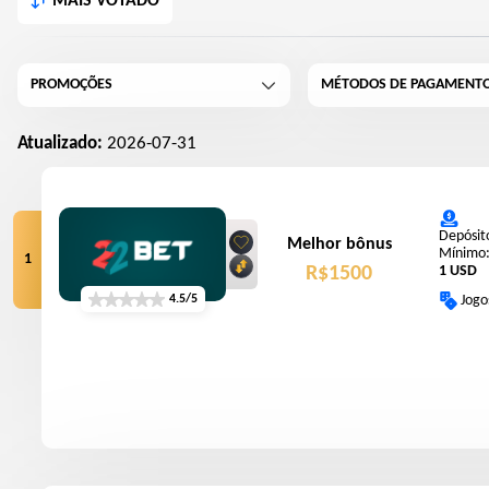
MAIS VOTADO
PROMOÇÕES
MÉTODOS DE PAGAMENT
Atualizado:
2026-07-31
R$100
50
AstroPay
R$150
60
Boleto
R$200
75
EcoPayz
Depósit
Melhor bônus
Mínimo
R$350
80
Mastercard
R$1500
1 USD
R$400
100
Neteller
Jogo
4.5/5
R$450
120
PayPal
R$500
150
Paysafe Card
R$650
200
VCreditos
R$700
250
Visa
R$800
R$1000
R$1500