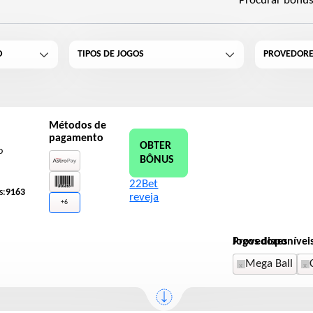
Procurar bônus
O
TIPOS DE JOGOS
PROVEDORE
Andar Bahar
Betsoft
Métodos de
Arcade Games
Evoluti
pagamento
OBTER
Bac Bo
IGT
o
BÔNUS
:
Baccarat
Microg
22Bet
Bingo
NetEnt
s:
9163
reveja
Blackjack
Novoma
+6
Briscola
Playtec
Burraco
Pragmat
Provedores
Jogos disponívei
Craps
RTG
Mega Ball
Crash Games
Yggdras
Crazy Time
Dice