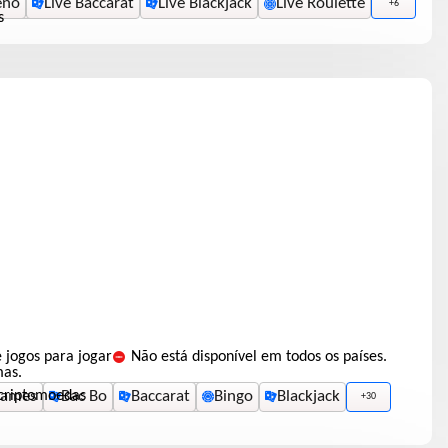
eno
Live Baccarat
Live Blackjack
Live Roulette
+6
s
 jogos para jogar
Não está disponível em todos os países.
mas.
 criptomoedas
Games
Bac Bo
Baccarat
Bingo
Blackjack
+30