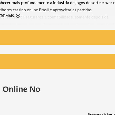
hecer mais profundamente a indústria de jogos de sorte e azar 
lhores cassino online Brasil e aproveitar as partidas
RE MAIS
 em busca de segurança e confiabilidade, somente depois de
r mais clareza sobre o desempenho de cada um dos sites. Confi
o Online No