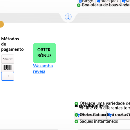
Bingo
Blackjack
K
Boa oferta de boas-vinda
Métodos
de
pagamento
OBTER
BÔNUS
Wazamba
reveja
+5
Oferece uma variedade de
Provedores
Jogos disponíveis
on-line com diferentes te
Oferece suporte a muitas
Andar Bahar
Arcade 
Saques instantâneos