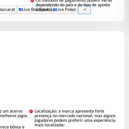
Os métodos de pagamento podem variar
dependendo do país e do tipo de aposta
Baccarat
Live Blackjack
Live Poker
colocada.
+4
az um acervo
Localização: a marca apresenta forte
melhores jogos
presença no mercado nacional, mas alguns
jogadores podem preferir uma experiência
mais localizada;
erece bônus e