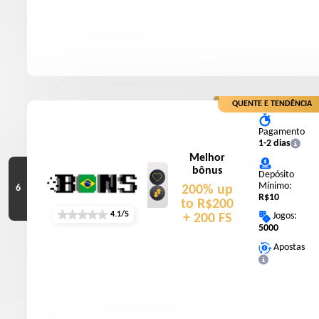
QUENTE E TENDÊNCIA
Pagamento
1-2 dias
Melhor
bônus
Depósito
Mínimo:
200% up
R$10
to R$200
4.1/5
Jogos:
+ 200 FS
5000
Apostas