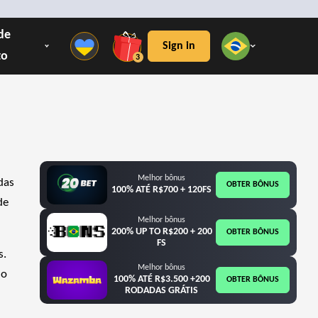
de
Sign in
to
3
Melhores Bônus
R$1500
OBTER BÔNUS
 de Depósito de
200% up to R$200
OBTER BÔNUS
+ 200 FS
té R$80,000
Melhor bônus
das
OBTER BÔNUS
100% ATÉ R$700 + 120FS
Até R$2500 +
de
OBTER BÔNUS
250FS
Melhor bônus
todos de Depósito
200% UP TO R$200 + 200
OBTER BÔNUS
FS
s.
Melhor bônus
no
100% ATÉ R$3.500 +200
OBTER BÔNUS
OBTER BÔNUS
RODADAS GRÁTIS