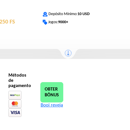
Domino
Depósito Mínimo:
10 USD
Dragon Tiger
250 FS
Dream Catcher
Jogos:
9000+
Keno
Lightning Dice
Live Baccarat
Live Blackjack
Live Games
Live Poker
Live Roulette
Métodos
de
Live Sic Bo
pagamento
OBTER
Lottery
BÔNUS
Lotto
Booi reveja
Mahjong
Mega Ball
Monopoly
Monopoly Live