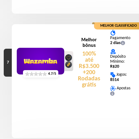
MELHOR CLASSIFICADO
Pagamento
Melhor
2 dias
bônus
100%
Depósito
até
Mínimo:
R$3.500
R$20
+200
4.7/5
Jogos:
Rodadas
8514
grátis
Apostas