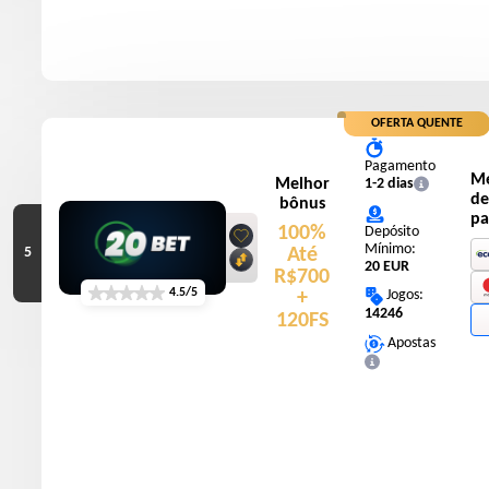
OFERTA QUENTE
Pagamento
M
1-2 dias
Melhor
de
bônus
p
100%
Depósito
Mínimo:
Até
20 EUR
R$700
4.5/5
Jogos:
+
14246
120FS
Apostas