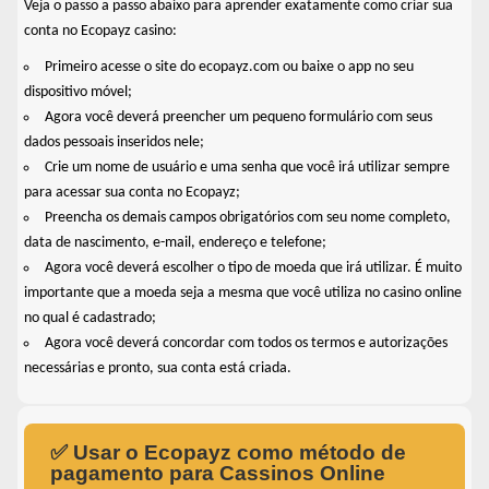
Veja o passo a passo abaixo para aprender exatamente como criar sua
conta no Ecopayz casino:
Primeiro acesse o site do ecopayz.com ou baixe o app no seu
dispositivo móvel;
Agora você deverá preencher um pequeno formulário com seus
dados pessoais inseridos nele;
Crie um nome de usuário e uma senha que você irá utilizar sempre
para acessar sua conta no Ecopayz;
Preencha os demais campos obrigatórios com seu nome completo,
data de nascimento, e-mail, endereço e telefone;
Agora você deverá escolher o tipo de moeda que irá utilizar. É muito
importante que a moeda seja a mesma que você utiliza no casino online
no qual é cadastrado;
Agora você deverá concordar com todos os termos e autorizações
necessárias e pronto, sua conta está criada.
✅ Usar o Ecopayz como método de
pagamento para Cassinos Online