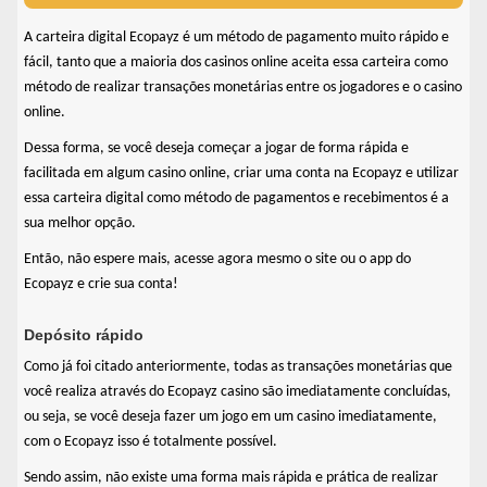
A carteira digital Ecopayz é um método de pagamento muito rápido e
fácil, tanto que a maioria dos casinos online aceita essa carteira como
método de realizar transações monetárias entre os jogadores e o casino
online.
Dessa forma, se você deseja começar a jogar de forma rápida e
facilitada em algum casino online, criar uma conta na Ecopayz e utilizar
essa carteira digital como método de pagamentos e recebimentos é a
sua melhor opção.
Então, não espere mais, acesse agora mesmo o site ou o app do
Ecopayz e crie sua conta!
Depósito rápido
Como já foi citado anteriormente, todas as transações monetárias que
você realiza através do Ecopayz casino são imediatamente concluídas,
ou seja, se você deseja fazer um jogo em um casino imediatamente,
com o Ecopayz isso é totalmente possível.
Sendo assim, não existe uma forma mais rápida e prática de realizar