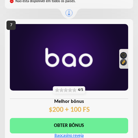
Não está disponível em todos os países.
4/5
Melhor bônus
$200 + 100 FS
OBTER BÔNUS
Baocasino reveja