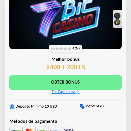
4.2/5
Melhor bônus
$400 + 200 FS
OBTER BÔNUS
7bitCasino reveja
Jogos:
5470
Depósito Mínimo:
10 USD
We stand with people of Ukraine.
Métodos de pagamento
Russia is not “just” attacking the Ukraine people.