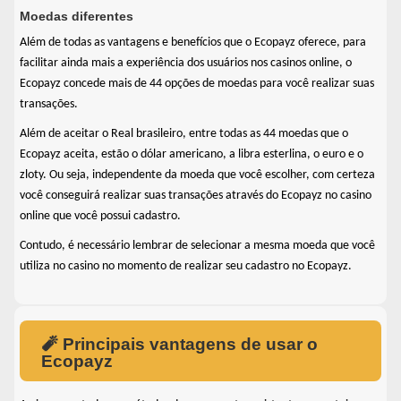
Moedas diferentes
Além de todas as vantagens e benefícios que o Ecopayz oferece, para
facilitar ainda mais a experiência dos usuários nos casinos online, o
Ecopayz concede mais de 44 opções de moedas para você realizar suas
transações.
Além de aceitar o Real brasileiro, entre todas as 44 moedas que o
Ecopayz aceita, estão o dólar americano, a libra esterlina, o euro e o
zloty. Ou seja, independente da moeda que você escolher, com certeza
você conseguirá realizar suas transações através do Ecopayz no casino
online que você possui cadastro.
Contudo, é necessário lembrar de selecionar a mesma moeda que você
utiliza no casino no momento de realizar seu cadastro no Ecopayz.
🧨 Principais vantagens de usar o
Ecopayz