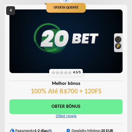
OFERTA QUENTE
4.5/5
Melhor bônus
100% Até R$700 + 120FS
OBTER BÔNUS
20bet reveja
Depósito Mínimo:
20 EUR
Pagamento
1-2 dias