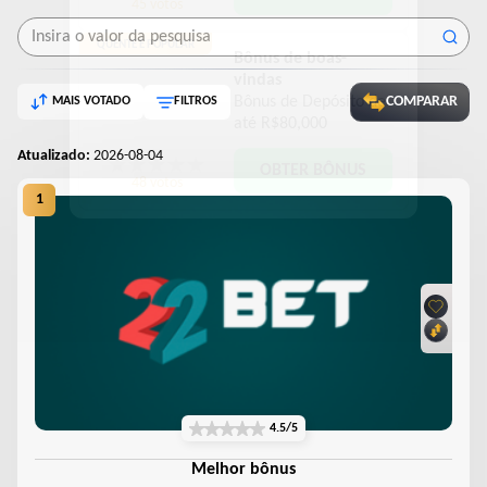
Lottery
OBTER BÔNUS
cadastrar.
R$3000
45
votos
Lotto
Mahjong
R$3500
Sendo assim, desde já fica claro que é muito importante que você opte por
Mega Ball
QUENTE E POPULAR
R$3750
Bônus de boas-
um casino online que aceite o Ecopayz casino como forma de pagamento,
Monopoly
Monopoly Live
vindas
afinal, é por meio dele que você irá realizar todas as suas transações.
COMPARAR
R$4000
MAIS VOTADO
FILTROS
None
Bônus de Depósito de
Poker
R$5000
até R$80,000
Então, acompanhe este artigo até o final e veja como a carteira digital
Roulette
Atualizado:
2026-08-04
R$6000
Scopa
Ecopayz casino pode ser benéfica e útil para você realizar todos os jogos
Scopone
R$7000
OBTER BÔNUS
de casino que quiser da melhor maneira possível. Além de ser
Scratch Cards
48
votos
R$7500
extremamente fácil utilizá-la!
Sic Bo
Slingo
R$15000
Slot Machines
Solitary
R$80000
Sudoku
R$150000
Teen Patti
Tresette
Video Poker
4.5/5
Melhor bônus