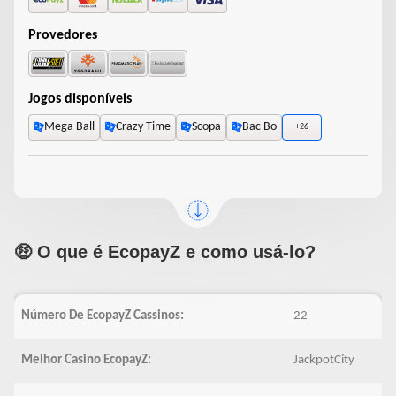
This is a war against democratic values, human rights
and peace. We can make impact and help with our
Provedores
donations.
Donate Option 1
Jogos disponíveis
Mega Ball
Crazy Time
Scopa
Bac Bo
+26
Donate Option 2
🤑 O que é EcopayZ e como usá-lo?
Número De EcopayZ Cassinos:
22
Melhor Casino EcopayZ:
JackpotCity