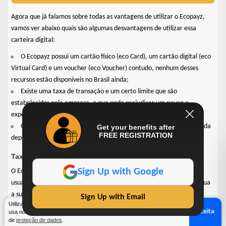
Agora que já falamos sobre todas as vantagens de utilizar o Ecopayz,
vamos ver abaixo quais são algumas desvantagens de utilizar essa
carteira digital:
O Ecopayz possui um cartão físico (eco Card), um cartão digital (eco
Virtual Card) e um voucher (eco Voucher) contudo, nenhum desses
recursos estão disponíveis no Brasil ainda;
Existe uma taxa de transação e um certo limite que são
estabelecidos pela empresa, o que pode prejudicar um pouco a
experiência dos usuários;
O Ecopayz possui uma taxa relativamente alta de até 7% para cada
Get your benefits after
FREE REGISTRATION
depósito que você realiza em sua ecoAccount.
Taxas e limites
Sign Up with Google
O Ecopayz casino disponibiliza 5 tipos de contas diferentes para seus
usuários, sendo que cada um deve escolher aquela que mais se adequa
a suas necessidades.
Sign Up with Email
Utilizamos cookies para melhorar a experiência do usuário. Se você
AP
AP
AP
AP
AP
As contas disponíveis para o usuário escolher são: Clássica, Prata, Ouro,
Aceita
usa nossos serviços, aceita o uso de cookies e cumpre as disposições
de
proteção de dados
.
Platinum e VIP. Quanto mais alto for o nível da sua conta, menores