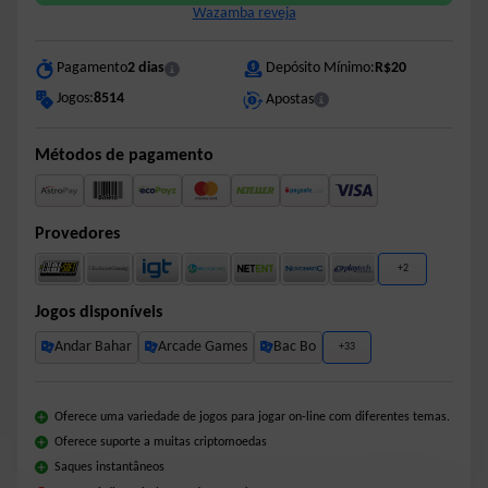
Wazamba reveja
Depósito Mínimo:
R$20
Pagamento
2 dias
Jogos:
8514
Apostas
Métodos de pagamento
Provedores
+2
Jogos disponíveis
Andar Bahar
Arcade Games
Bac Bo
+33
Oferece uma variedade de jogos para jogar on-line com diferentes temas.
Oferece suporte a muitas criptomoedas
Saques instantâneos