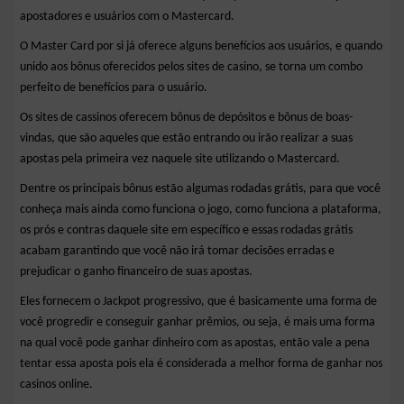
apostadores e usuários com o Mastercard.
O Master Card por si já oferece alguns benefícios aos usuários, e quando
unido aos bônus oferecidos pelos sites de casino, se torna um combo
perfeito de benefícios para o usuário.
Os sites de cassinos oferecem bônus de depósitos e bônus de boas-
vindas, que são aqueles que estão entrando ou irão realizar a suas
apostas pela primeira vez naquele site utilizando o Mastercard.
Dentre os principais bônus estão algumas rodadas grátis, para que você
conheça mais ainda como funciona o jogo, como funciona a plataforma,
os prós e contras daquele site em específico e essas rodadas grátis
acabam garantindo que você não irá tomar decisões erradas e
prejudicar o ganho financeiro de suas apostas.
Eles fornecem o Jackpot progressivo, que é basicamente uma forma de
você progredir e conseguir ganhar prêmios, ou seja, é mais uma forma
na qual você pode ganhar dinheiro com as apostas, então vale a pena
tentar essa aposta pois ela é considerada a melhor forma de ganhar nos
casinos online.