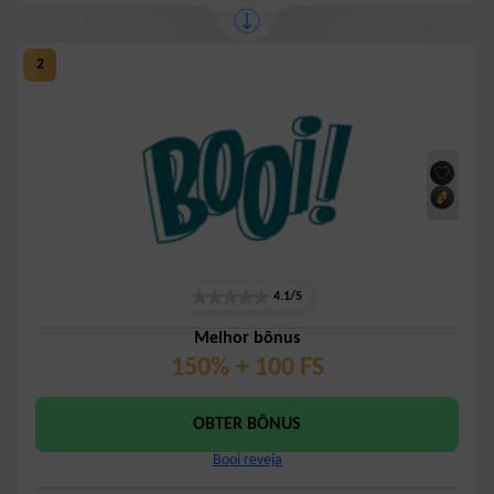
4.1/5
Melhor bônus
150% + 100 FS
OBTER BÔNUS
Booi reveja