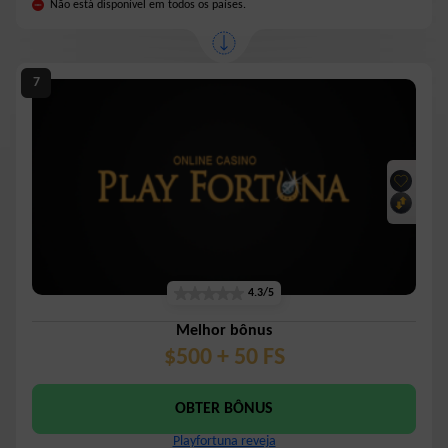
Não está disponível em todos os países.
4.3/5
Melhor bônus
$500 + 50 FS
OBTER BÔNUS
Playfortuna reveja