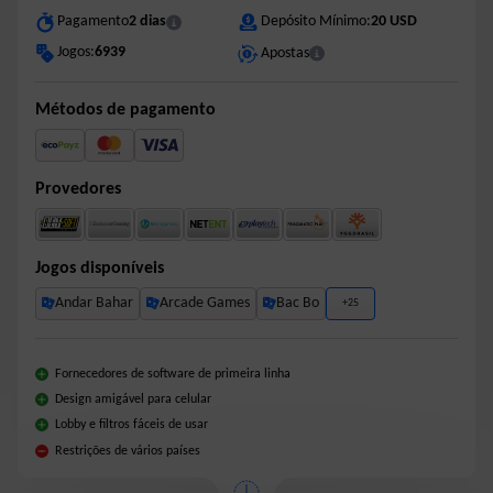
Depósito Mínimo:
20 USD
Pagamento
2 dias
Jogos:
6939
Apostas
Métodos de pagamento
Provedores
Jogos disponíveis
Andar Bahar
Arcade Games
Bac Bo
+25
Fornecedores de software de primeira linha
Design amigável para celular
Lobby e filtros fáceis de usar
Restrições de vários países