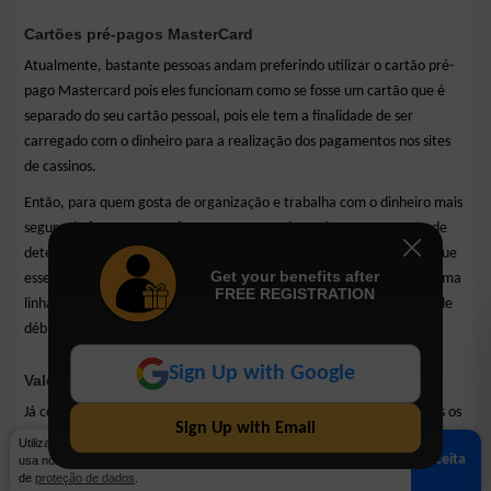
Cartões pré-pagos MasterCard
Atualmente, bastante pessoas andam preferindo utilizar o cartão pré-
pago Mastercard pois eles funcionam como se fosse um cartão que é
separado do seu cartão pessoal, pois ele tem a finalidade de ser
carregado com o dinheiro para a realização dos pagamentos nos sites
de cassinos.
Então, para quem gosta de organização e trabalha com o dinheiro mais
seguro de forma que você consegue controlar todas as transações de
determinado cartão, essa pode ser uma boa escolha. Vale pontuar que
Get your benefits after
esses cartões podem ser recarregados mesmo que você não tenha uma
FREE REGISTRATION
linha de crédito aprovada, pois ele é muito similar ao uso do cartão de
débito.
Sign Up with Google
Vales-presente MasterCard
Já com os vales-presentes funcionam de uma maneira diferente, pois os
Sign Up with Email
vales-presentes consistem basicamente em você ganhar o cartão com
Utilizamos cookies para melhorar a experiência do usuário. Se você
AP
AP
AP
AP
AP
Aceita
usa nossos serviços, aceita o uso de cookies e cumpre as disposições
alguma vantagem ou bônus específico, que quando acabados ou
de
proteção de dados
.
expirados o cartão já não pode ser mais utilizado.