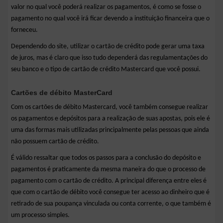
valor no qual você poderá realizar os pagamentos, é como se fosse o
pagamento no qual você irá ficar devendo a instituição financeira que o
forneceu.
Dependendo do site, utilizar o cartão de crédito pode gerar uma taxa
de juros, mas é claro que isso tudo dependerá das regulamentações do
seu banco e o tipo de cartão de crédito Mastercard que você possui.
Cartões de débito MasterCard
Com os cartões de débito Mastercard, você também consegue realizar
os pagamentos e depósitos para a realização de suas apostas, pois ele é
uma das formas mais utilizadas principalmente pelas pessoas que ainda
não possuem cartão de crédito.
É válido ressaltar que todos os passos para a conclusão do depósito e
pagamentos é praticamente da mesma maneira do que o processo de
pagamento com o cartão de crédito. A principal diferença entre eles é
que com o cartão de débito você consegue ter acesso ao dinheiro que é
retirado de sua poupança vinculada ou conta corrente, o que também é
um processo simples.