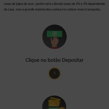
casas de jogos de azar, porém será cobrado taxas de 2% e 3% dependendo
da casa, mas a grande maioria dos casinos irá custear essas transações.
Clique no botão Depositar
1