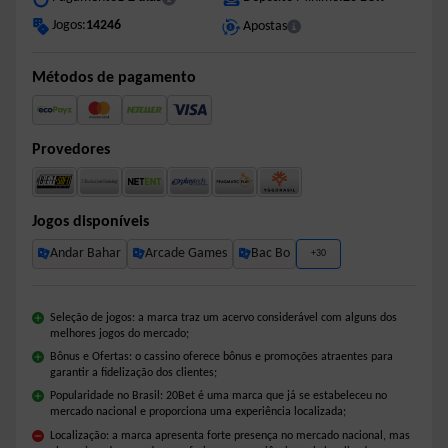
Jogos:
14246
Apostas
Métodos de pagamento
Provedores
Jogos disponíveis
Andar Bahar
Arcade Games
Bac Bo
+30
Seleção de jogos: a marca traz um acervo considerável com alguns dos
melhores jogos do mercado;
Bônus e Ofertas: o cassino oferece bônus e promoções atraentes para
garantir a fidelização dos clientes;
Popularidade no Brasil: 20Bet é uma marca que já se estabeleceu no
mercado nacional e proporciona uma experiência localizada;
Localização: a marca apresenta forte presença no mercado nacional, mas