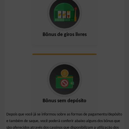
Bônus de giros livres
Bônus sem depósito
Depois que você já se informou sobre as formas de pagamento/depósito
e também de saque, você poderá conferir abaixo alguns dos bônus que
são oferecidos através dos cassinos que disponibilizam a utilização dos