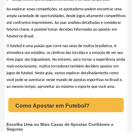
Ao explorar essas competições, os apostadores podem encontrar uma
ampla variedade de oportunidades, desde jogos altamente competitivos
até confrontos imprevisíveis. Ao usar análises detalhadas e considerar
fatores-chave, é possível tomar decisões informadas ao apostar em
futebol no Brasil.
O futebol é uma paixão que corre nas veias de muitos brasileiros. A
atmosfera nos estádios, os cânticos das torcidas e a emoção de ver seu
time jogar são inigualáveis. No entanto, para tornar a experiência ainda
mais emocionante, muitos torcedores também decidem apostar em
jogos de futebol. Neste guia, vamos explorar detalhadamente como
você pode se aventurar nesse mundo de apostas esportivas no Brasil e,
ao mesmo tempo, aproveitar ao máximo o esporte que você ama.
Como Apostar em Futebol?
Escolha Uma ou Mais Casas de Apostas Confiáveis e
Seguras