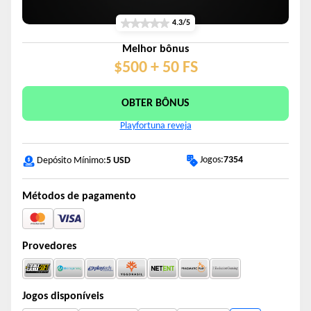
4.3/5
Melhor bônus
$500 + 50 FS
OBTER BÔNUS
Playfortuna reveja
Jogos:
7354
Depósito Mínimo:
5 USD
Métodos de pagamento
Provedores
We stand with people of Ukraine.
Jogos disponíveis
Russia is not “just” attacking the Ukraine people.