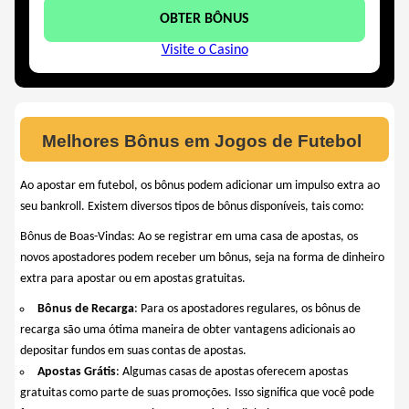
OBTER BÔNUS
Visite o Casino
Melhores Bônus em Jogos de Futebol
Ao apostar em futebol, os bônus podem adicionar um impulso extra ao
seu bankroll. Existem diversos tipos de bônus disponíveis, tais como:
Bônus de Boas-Vindas: Ao se registrar em uma casa de apostas, os
novos apostadores podem receber um bônus, seja na forma de dinheiro
extra para apostar ou em apostas gratuitas.
Bônus de Recarga
: Para os apostadores regulares, os bônus de
recarga são uma ótima maneira de obter vantagens adicionais ao
depositar fundos em suas contas de apostas.
Apostas Grátis
: Algumas casas de apostas oferecem apostas
gratuitas como parte de suas promoções. Isso significa que você pode