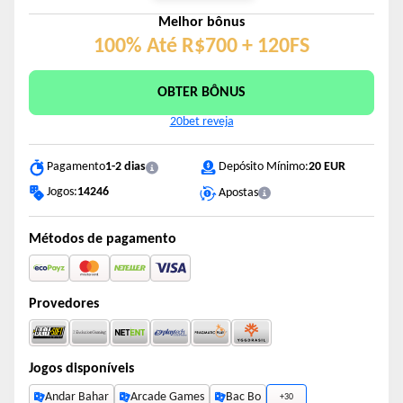
Melhor bônus
100% Até R$700 + 120FS
OBTER BÔNUS
20bet reveja
Depósito Mínimo:
20 EUR
Pagamento
1-2 dias
Jogos:
14246
Apostas
Métodos de pagamento
Provedores
Jogos disponíveis
Andar Bahar
Arcade Games
Bac Bo
+30