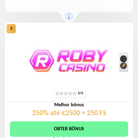
5/5
Melhor bônus
250% até €2500 + 250 FS
OBTER BÔNUS