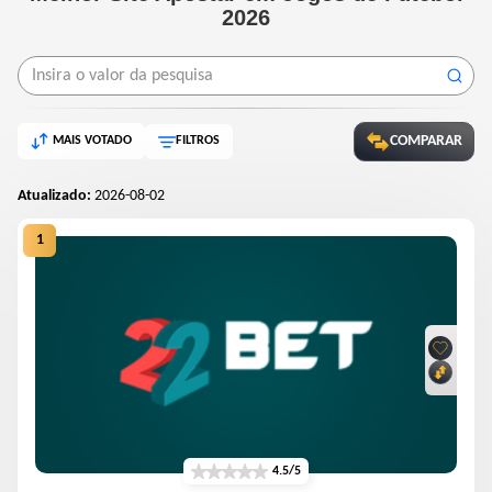
Lottery
OBTER BÔNUS
2026
R$3000
45
votos
Lotto
Com tantos brasileiros acompanhando o futebol desde a infância,
Mahjong
R$3500
apoiando fervorosamente seus times do coração e mantendo-se
Mega Ball
QUENTE E POPULAR
R$3750
Bônus de boas-
Monopoly
atualizados com as notícias e estatísticas, muitos estão percebendo que
Monopoly Live
vindas
R$4000
seu conhecimento no esporte pode ir muito além da simples torcida.
None
Bônus de Depósito de
Poker
R$5000
COMPARAR
MAIS VOTADO
FILTROS
até R$80,000
Roulette
Além do fascínio pelo futebol, um dos esportes mais queridos em território
R$6000
Scopa
nacional, é importante mencionar que em nosso site os entusiastas
Scopone
R$7000
OBTER BÔNUS
Atualizado:
2026-08-02
Scratch Cards
48
votos
também têm a opção de desfrutar de jogos de cassino online,
R$7500
Sic Bo
especialmente adaptados para o público brasileiro. Assim, além de
Slingo
R$15000
acompanhar de perto o seu time do coração, os fãs têm a chance de
Slot Machines
Solitary
R$80000
explorar a empolgante experiência oferecida pelo mundo do cassino
Sudoku
R$150000
virtual. Com uma seleção diversificada de jogos e uma interface amigável,
Teen Patti
Tresette
a diversão está garantida. Dessa forma, oferecemos aos nossos visitantes
Video Poker
uma experiência completa que abrange tanto o emocionante universo do
futebol quanto a empolgação dos
jogar cassino online Brasil
cassinobrasil10.
O mercado de apostas esportivas está experimentando um crescimento
notável, e não é difícil notar o investimento significativo das casas de
4.5/5