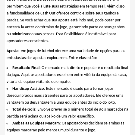
permitem que você ajuste suas estratégias em tempo real. Além disso,
a funcionalidade de Cash Out oferece controle sobre seus ganhos e
perdas. Se você achar que sua aposta está indo mal, pode optar por
encerrá-la antes do término do jogo, garantindo parte de seus ganhos
ou minimizando suas perdas. Essa flexibilidade é inestimável para
apostadores conscientes.
Apostar em jogos de futebol oferece uma variedade de opções para os
entusiastas das apostas explorarem. Entre elas estão:
Resultado Final
: O mercado mais direto e popular é o resultado final
do jogo. Aqui, os apostadores escolhem entre vitória da equipe da casa,
vitória da equipe visitante ou empate.
Handicap Asiático
: Este mercado é usado para tornar jogos
desequilibrados mais atraentes para os apostadores. Ele oferece uma
vantagem ou desvantagem a uma equipe antes do início do jogo.
Total de Gols
: Envolve prever se o número total de gols marcados na
partida será acima ou abaixo de um valor específico.
Ambas as Equipes Marcam
: Os apostadores decidem se ambas as
equipes marcarão pelo menos um gol durante o jogo.