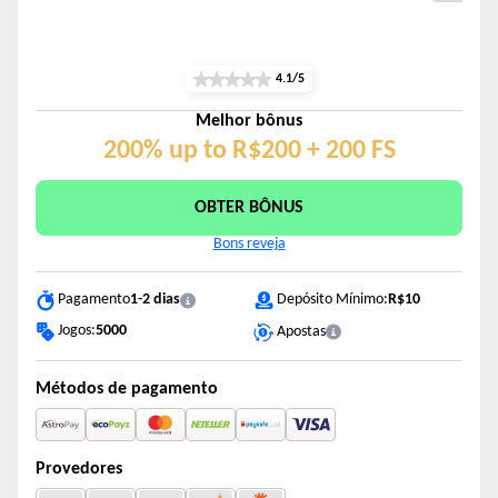
4.1/5
Melhor bônus
200% up to R$200 + 200 FS
OBTER BÔNUS
Bons reveja
Depósito Mínimo:
R$10
Pagamento
1-2 dias
Jogos:
5000
Apostas
Métodos de pagamento
Provedores