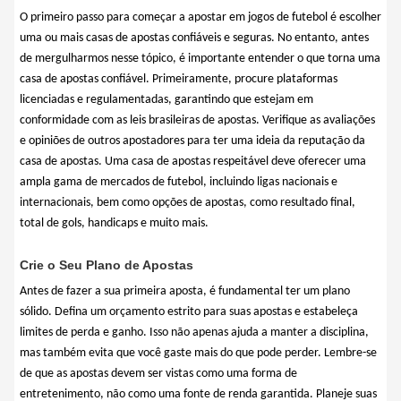
O primeiro passo para começar a apostar em jogos de futebol é escolher
uma ou mais casas de apostas confiáveis e seguras. No entanto, antes
de mergulharmos nesse tópico, é importante entender o que torna uma
casa de apostas confiável. Primeiramente, procure plataformas
licenciadas e regulamentadas, garantindo que estejam em
conformidade com as leis brasileiras de apostas. Verifique as avaliações
e opiniões de outros apostadores para ter uma ideia da reputação da
casa de apostas. Uma casa de apostas respeitável deve oferecer uma
ampla gama de mercados de futebol, incluindo ligas nacionais e
internacionais, bem como opções de apostas, como resultado final,
total de gols, handicaps e muito mais.
Crie o Seu Plano de Apostas
Antes de fazer a sua primeira aposta, é fundamental ter um plano
sólido. Defina um orçamento estrito para suas apostas e estabeleça
limites de perda e ganho. Isso não apenas ajuda a manter a disciplina,
mas também evita que você gaste mais do que pode perder. Lembre-se
de que as apostas devem ser vistas como uma forma de
entretenimento, não como uma fonte de renda garantida. Planeje suas