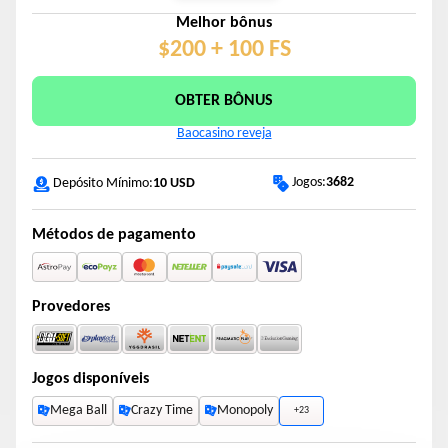
Melhor bônus
$200 + 100 FS
OBTER BÔNUS
Baocasino reveja
Jogos:
3682
Depósito Mínimo:
10 USD
Métodos de pagamento
Provedores
Jogos disponíveis
Mega Ball
Crazy Time
Monopoly
+23