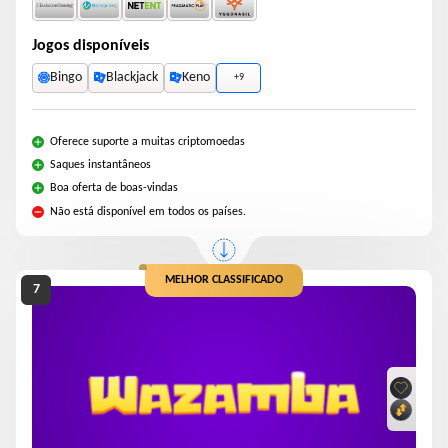
Jogos disponíveis
Bingo
Blackjack
Keno
+9
Oferece suporte a muitas criptomoedas
Saques instantâneos
Boa oferta de boas-vindas
Não está disponível em todos os países.
MELHOR CLASSIFICADO