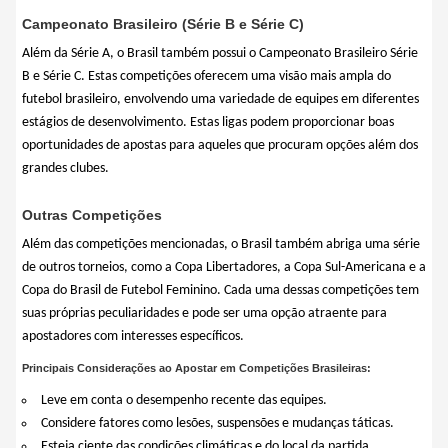
Campeonato Brasileiro (Série B e Série C)
Além da Série A, o Brasil também possui o Campeonato Brasileiro Série
B e Série C. Estas competições oferecem uma visão mais ampla do
futebol brasileiro, envolvendo uma variedade de equipes em diferentes
estágios de desenvolvimento. Estas ligas podem proporcionar boas
oportunidades de apostas para aqueles que procuram opções além dos
grandes clubes.
Outras Competições
Além das competições mencionadas, o Brasil também abriga uma série
de outros torneios, como a Copa Libertadores, a Copa Sul-Americana e a
Copa do Brasil de Futebol Feminino. Cada uma dessas competições tem
suas próprias peculiaridades e pode ser uma opção atraente para
apostadores com interesses específicos.
Principais Considerações ao Apostar em Competições Brasileiras:
Leve em conta o desempenho recente das equipes.
Considere fatores como lesões, suspensões e mudanças táticas.
Esteja ciente das condições climáticas e do local da partida.