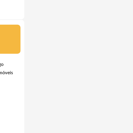
go
 móveis