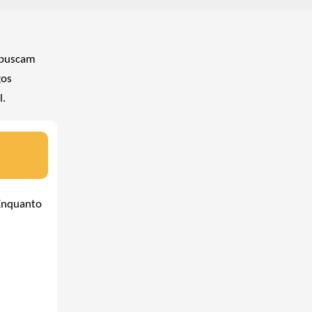
e buscam
gos
l.
 Enquanto