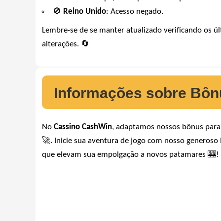
🚫
Reino Unido
: Acesso negado.
Lembre-se de se manter atualizado verificando os últ
alterações. 🔄
Informações sobre Bôn
No
Cassino CashWin
, adaptamos nossos bônus para 
🚀. Inicie sua aventura de jogo com nosso genero
que elevam sua empolgação a novos patamares 🎰!