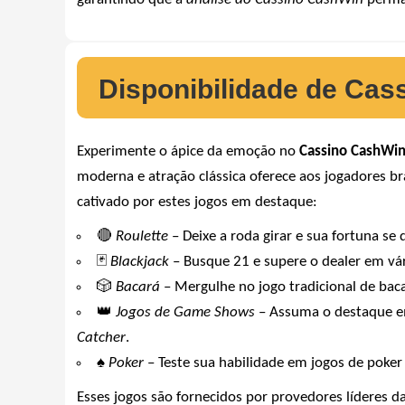
Disponibilidade de Cas
Experimente o ápice da emoção no
Cassino CashWi
moderna e atração clássica oferece aos jogadores bra
cativado por estes jogos em destaque:
🔴
Roulette
– Deixe a roda girar e sua fortuna se
🃏
Blackjack
– Busque 21 e supere o dealer em vár
🎲
Bacará
– Mergulhe no jogo tradicional de baca
👑
Jogos de Game Shows
– Assuma o destaque e
Catcher
.
♠️
Poker
– Teste sua habilidade em jogos de poker 
Esses jogos são fornecidos por provedores líderes d