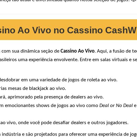
sino Ao Vivo no Cassino CashW
n
com sua dinâmica seção de
Cassino Ao Vivo
. Aqui, a fusão de t
sileiros uma experiência envolvente. Entre em salas virtuais e se
 desdobrar em uma variedade de jogos de roleta ao vivo.
ias mesas de blackjack ao vivo.
rá, aprimorado pela presença de dealers ao vivo.
m emocionantes shows de jogos ao vivo como
Deal or No Deal
ao vivo, onde você pode desafiar dealers e outros jogadores.
a indústria e são projetados para oferecer uma experiência de jo