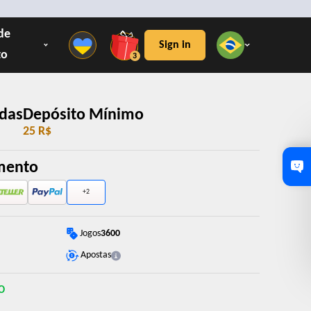
de
Sign in
to
3
ndas
Depósito Mínimo
25 R$
mento
+2
Jogos
3600
Apostas
O