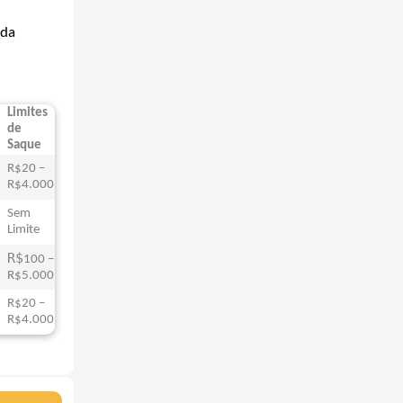
ida
Limites
de
Saque
R$20 –
R$4.000
Sem
Limite
R$
100 –
R$5.000
R$20 –
R$4.000