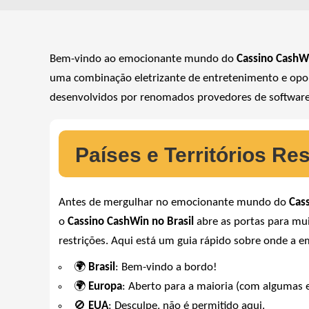
Bem-vindo ao emocionante mundo do
Cassino CashW
uma combinação eletrizante de entretenimento e opo
desenvolvidos por renomados provedores de software,
Países e Territórios Res
Antes de mergulhar no emocionante mundo do
Cas
o
Cassino CashWin no Brasil
abre as portas para mui
restrições. Aqui está um guia rápido sobre onde a 
🌍
Brasil
: Bem-vindo a bordo!
🌍
Europa
: Aberto para a maioria (com algumas 
🚫
EUA
: Desculpe, não é permitido aqui.