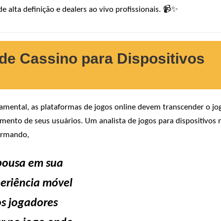
 alta definição e dealers ao vivo profissionais. 📹✨
e Cassino para Dispositivos
mental, as plataformas de jogos online devem transcender o jo
imento de seus usuários. Um analista de jogos para dispositivos
irmando,
epousa em sua
eriência móvel
os jogadores