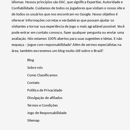
idiomas. Nossos princípios são EAC, que significa Expertise, Autoridade e
Confiabilidade. Cuidamos de todos os jogadores que visitam o nosso site e
de todos os usuários que nos encontram no Google. Nosso objetivo é
oferecer informações corretas e verdadeiras que possam ajudar os
visitantes a tornar sua experiência de jogo o mais agradável possível. Você
pode entrar em contato conosco, fazer qualquer pergunta ou enviar uma
avaliação. Nós estamos 100% abertos para suas sugestões e ideias. E não
esqueça – jogue com responsabilidade! Além de sermos especialistas na
área, também escrevemos um blog muito útil sobre o Brasil!
Blog
Sobre nós
Como Classificamos
Contato
Política de Privacidade
Divulgação de afiliados
Termos e Condições
Jogo de Responsabilidade
Sitemap