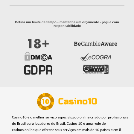
Defina um limite de tempo - mantenha um orçamento - jogue com
responsabilidade
Casino10 é o melhor serviço especializado online criado por profissionais
do Brasil para jogadores do Brasil. Casino 10 é uma rede de
casinos online que oferece seus serviços em mais de 10 países e em 8