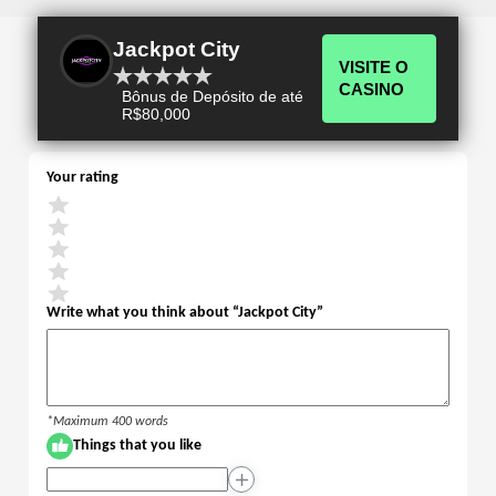
Jackpot City
VISITE O
CASINO
Bônus de Depósito de até
R$80,000
Your rating
Write what you think about “
Jackpot City
”
*Maximum 400 words
Things that you like
+