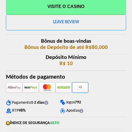
VISITE O CASINO
LEAVE REVIEW
Bônus de boas-vindas
Bônus de Depósito de até R$80,000
Depósito Mínimo
R$ 10
Métodos de pagamento
+3
Jogos
792
Pagamento
1-2 dias
RTP
98%
Apostas
ÍNDICE DE SEGURANÇA:
ALTO