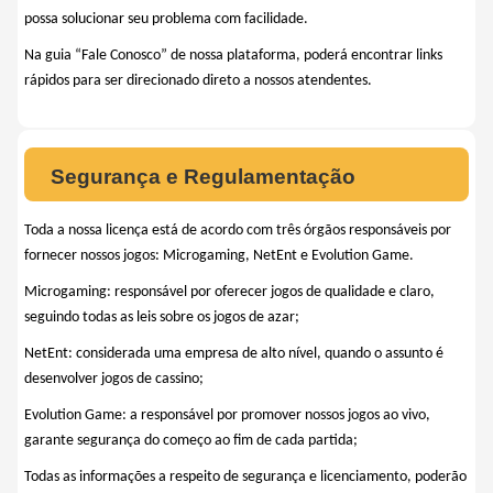
possa solucionar seu problema com facilidade.
Na guia “Fale Conosco” de nossa plataforma, poderá encontrar links
rápidos para ser direcionado direto a nossos atendentes.
Segurança e Regulamentação
Toda a nossa licença está de acordo com três órgãos responsáveis por
fornecer nossos jogos: Microgaming, NetEnt e Evolution Game.
Microgaming: responsável por oferecer jogos de qualidade e claro,
seguindo todas as leis sobre os jogos de azar;
NetEnt: considerada uma empresa de alto nível, quando o assunto é
desenvolver jogos de cassino;
Evolution Game: a responsável por promover nossos jogos ao vivo,
garante segurança do começo ao fim de cada partida;
Todas as informações a respeito de segurança e licenciamento, poderão