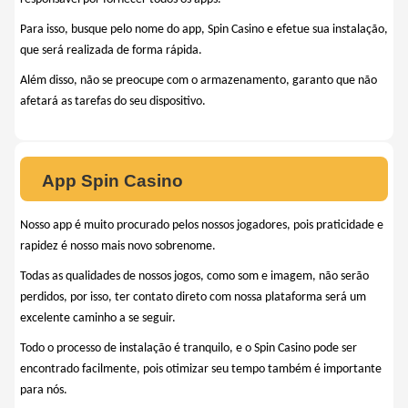
Para isso, busque pelo nome do app, Spin Casino e efetue sua instalação,
que será realizada de forma rápida.
Além disso, não se preocupe com o armazenamento, garanto que não
afetará as tarefas do seu dispositivo.
App Spin Casino
Nosso app é muito procurado pelos nossos jogadores, pois praticidade e
rapidez é nosso mais novo sobrenome.
Todas as qualidades de nossos jogos, como som e imagem, não serão
perdidos, por isso, ter contato direto com nossa plataforma será um
excelente caminho a se seguir.
Todo o processo de instalação é tranquilo, e o Spin Casino pode ser
encontrado facilmente, pois otimizar seu tempo também é importante
para nós.