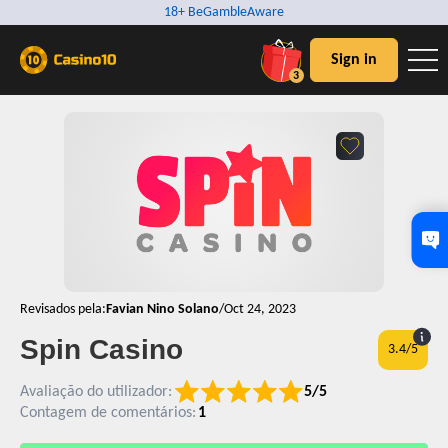
18+ BeGambleAware
Sign in
3
Não Perca Seu Bônus
Melhores Bônus
INSCREVER-SE
R$1500
OBTER BÔNUS
200% up to R$200
Bônus de boas-
OBTER BÔNUS
+ 200 FS
vindas
R$7500
Até R$2500 +
OBTER BÔNUS
250FS
OBTER BÔNUS
40
votos
Revisados ​​pela:
Favian Nino Solano
/
Oct 24, 2023
Spin Casino
3.4
/5
Bônus de boas-
vindas
Avaliação do utilizador:
5/5
$2500
Contagem de comentários:
1
OBTER BÔNUS