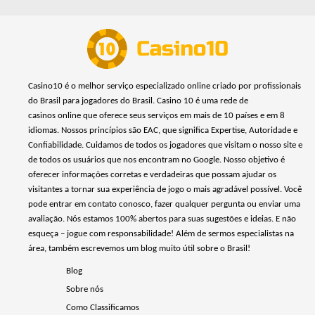
Casino10 é o melhor serviço especializado online criado por profissionais
do Brasil para jogadores do Brasil. Casino 10 é uma rede de
casinos online que oferece seus serviços em mais de 10 países e em 8
idiomas. Nossos princípios são EAC, que significa Expertise, Autoridade e
Confiabilidade. Cuidamos de todos os jogadores que visitam o nosso site e
de todos os usuários que nos encontram no Google. Nosso objetivo é
oferecer informações corretas e verdadeiras que possam ajudar os
visitantes a tornar sua experiência de jogo o mais agradável possível. Você
pode entrar em contato conosco, fazer qualquer pergunta ou enviar uma
avaliação. Nós estamos 100% abertos para suas sugestões e ideias. E não
esqueça – jogue com responsabilidade! Além de sermos especialistas na
área, também escrevemos um blog muito útil sobre o Brasil!
Blog
Sobre nós
Como Classificamos