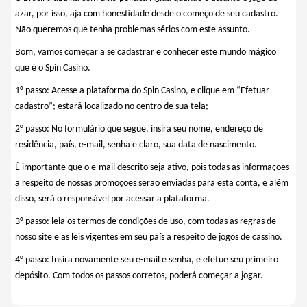
azar, por isso, aja com honestidade desde o começo de seu cadastro.
Não queremos que tenha problemas sérios com este assunto.
Bom, vamos começar a se cadastrar e conhecer este mundo mágico
We stand with people of Ukraine.
que é o Spin Casino.
Russia is not “just” attacking the Ukraine people.
1° passo: Acesse a plataforma do Spin Casino, e clique em “Efetuar
This is a war against democratic values, human rights
cadastro”; estará localizado no centro de sua tela;
and peace. We can make impact and help with our
donations.
2° passo: No formulário que segue, insira seu nome, endereço de
residência, país, e-mail, senha e claro, sua data de nascimento.
Donate Option 1
É importante que o e-mail descrito seja ativo, pois todas as informações
a respeito de nossas promoções serão enviadas para esta conta, e além
Donate Option 2
disso, será o responsável por acessar a plataforma.
3° passo: leia os termos de condições de uso, com todas as regras de
nosso site e as leis vigentes em seu país a respeito de jogos de cassino.
4° passo: Insira novamente seu e-mail e senha, e efetue seu primeiro
depósito. Com todos os passos corretos, poderá começar a jogar.