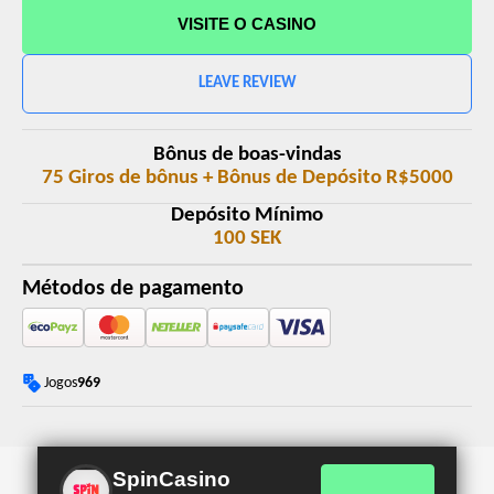
45
votos
VISITE O CASINO
QUENTE E POPULAR
Bônus de boas-
vindas
LEAVE REVIEW
Bônus de Depósito de
até R$80,000
Bônus de boas-vindas
OBTER BÔNUS
75 Giros de bônus + Bônus de Depósito R$5000
48
votos
Depósito Mínimo
100 SEK
Métodos de pagamento
Jogos
969
SpinCasino