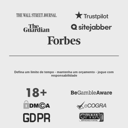
Defina um limite de tempo - mantenha um orçamento - jogue com
responsabilidade