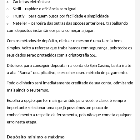
Carteiras eletrônicas:
Skrill – rapidez e eficiência sem igual
Trustly – para quem busca por facilidade e simplicidade
Neteller – parceira das outras das opções anteriores, trabalhando
com depósitos instantâneos para começar a jogar.
Com os métodos de depósito, efetuar o mesmo é uma tarefa bem
simples. Volto a reforçar que trabalhamos com segurança, pois todos os
seus dados serão protegidos com a criptografia SSL.
Dito isso, para conseguir depositar na conta do Spin Casino, basta ir até
a aba “Banca” do aplicativo, e escolher o seu método de pagamento.
Todo o dinheiro será imediatamente creditado de sua conta, otimizando
mais ainda o seu tempo.
Escolha a opção que for mais garantido para você, e claro, é sempre
importante selecionar uma que já possuímos um pouco de
conhecimento a respeito da ferramenta, pois não que cometa qualquer
erro nesta etapa.
Depósito mínimo e máximo