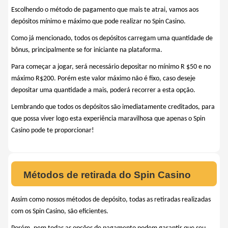
Escolhendo o método de pagamento que mais te atrai, vamos aos
depósitos mínimo e máximo que pode realizar no Spin Casino.
Como já mencionado, todos os depósitos carregam uma quantidade de
bônus, principalmente se for iniciante na plataforma.
Para começar a jogar, será necessário depositar no mínimo R $50 e no
máximo R$200. Porém este valor máximo não é fixo, caso deseje
depositar uma quantidade a mais, poderá recorrer a esta opção.
Lembrando que todos os depósitos são imediatamente creditados, para
que possa viver logo esta experiência maravilhosa que apenas o Spin
Casino pode te proporcionar!
Métodos de retirada do Spin Casino
Assim como nossos métodos de depósito, todas as retiradas realizadas
com os Spin Casino, são eficientes.