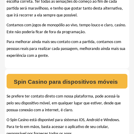
escolha correta. Ter todas as sensações do começo ao fim de cada
partida será maravilhoso, e tenho que gostar tanto desta alternativa,
que irá recorrer a ela sempre que possível.
Contamos com jogos de monopólio ao vivo, tempo louco e claro, casino.
Este não poderia ficar de fora da programação.
Para melhorar ainda mais seu contato com a partida, contamos com
pessoas reais para realizar cada passagem, melhorando ainda mais sua
experiência com a gente.
Spin Casino para dispositivos móveis
Se prefere ter contato direto com nossa plataforma, pode acessá-la
pelo seu dispositivo móvel, em qualquer lugar que estiver, desde que
possua conexão com a internet, é claro.
O Spin Casino está disponível para sistemas iOS, Android e Windows.
Para te-lo em mãos, basta acessar o aplicativo de seu celular,
responsável por fornecer todos os apps.