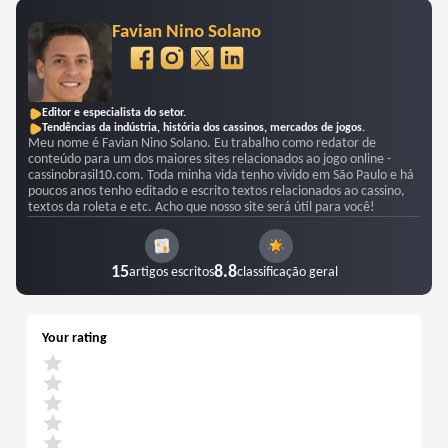
Favian Nino Solano
Editor e especialista do setor.
Tendências da indústria, história dos cassinos, mercados de jogos.
Meu nome é Favian Nino Solano. Eu trabalho como redator de
conteúdo para um dos maiores sites relacionados ao jogo online -
cassinobrasil10.com. Toda minha vida tenho vivido em São Paulo e há
poucos anos tenho editado e escrito textos relacionados ao cassino,
textos da roleta e etc. Acho que nosso site será útil para você!
15
8.8
artigos escritos
classificação geral
Your rating