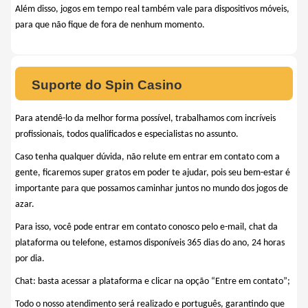
Além disso, jogos em tempo real também vale para dispositivos móveis,
para que não fique de fora de nenhum momento.
Suporte do Spin Casino
Para atendê-lo da melhor forma possível, trabalhamos com incríveis
profissionais, todos qualificados e especialistas no assunto.
Caso tenha qualquer dúvida, não relute em entrar em contato com a
gente, ficaremos super gratos em poder te ajudar, pois seu bem-estar é
importante para que possamos caminhar juntos no mundo dos jogos de
azar.
Para isso, você pode entrar em contato conosco pelo e-mail, chat da
plataforma ou telefone, estamos disponíveis 365 dias do ano, 24 horas
por dia.
Chat: basta acessar a plataforma e clicar na opção “Entre em contato”;
Todo o nosso atendimento será realizado e português, garantindo que