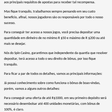
aos principais requisitos de apostas para receber tal recompensa.
Mas fique tranquilo, trabalhamos sempre pensando em seu custo
benefício, afinal, nossos jogadores são os responsáveis por todo o nosso
sucesso.
Para conseguir ter acesso a nossos jogos, você precisa depositar uma
quantidade em dinheiro de no mínimo R $50 e máximo de R $200 ou até
mais se desejar.
Nós do Spin Casino, garantimos que independente da quantia que resolver
depositar, terá acesso a todo o seu direito de bônus, por isso fique
tranquilo.
Para ficar a par de todos os detalhes, vamos as principais informações:
Já possui conhecimento sobre como funciona o bônus de boas-vindas,
porém, vamos a alguns outros detalhes:
Para conseguir uma oferta de até R$1000, em seu primeiro depósito será
necessário desembolsar até 400 unidades monetárias, com bônus de
100%, é claro.