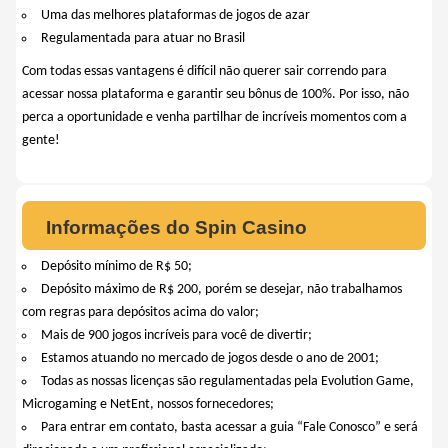
Uma das melhores plataformas de jogos de azar
Regulamentada para atuar no Brasil
Com todas essas vantagens é difícil não querer sair correndo para
acessar nossa plataforma e garantir seu bônus de 100%. Por isso, não
perca a oportunidade e venha partilhar de incríveis momentos com a
gente!
Informações do Spin Casino
Depósito mínimo de R$ 50;
Depósito máximo de R$ 200, porém se desejar, não trabalhamos
com regras para depósitos acima do valor;
Mais de 900 jogos incríveis para você de divertir;
Estamos atuando no mercado de jogos desde o ano de 2001;
Todas as nossas licenças são regulamentadas pela Evolution Game,
Microgaming e NetEnt, nossos fornecedores;
Para entrar em contato, basta acessar a guia “Fale Conosco” e será